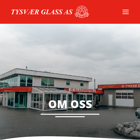
52 72 42 86
POST@TGLASS.NO
LEDIG STILLING
OM OSS
TJENESTER
REFERANSER
OM OSS
BROSJYRER
KONTAKT
AKTUELT