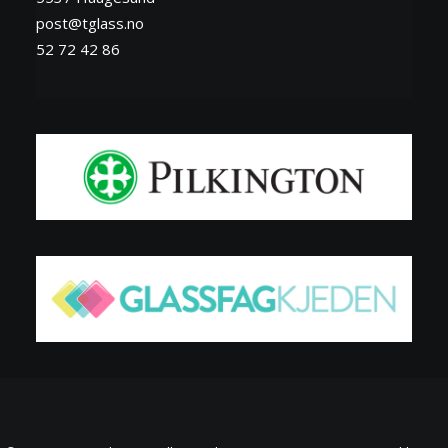
post@tglass.no
52 72 42 86